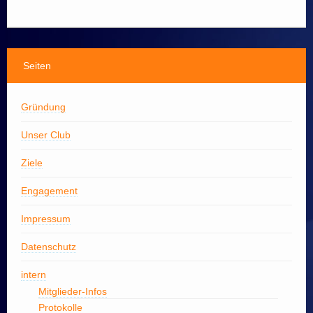
Impressum
Datenschutz
intern
Seiten
Gründung
Unser Club
Ziele
Engagement
Impressum
Datenschutz
intern
Mitglieder-Infos
Protokolle