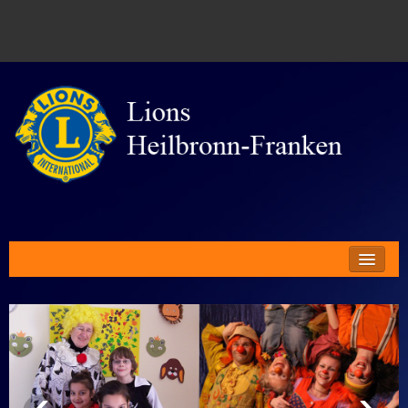
Gründung
Unser Club
Ziele
Engagement
‹
›